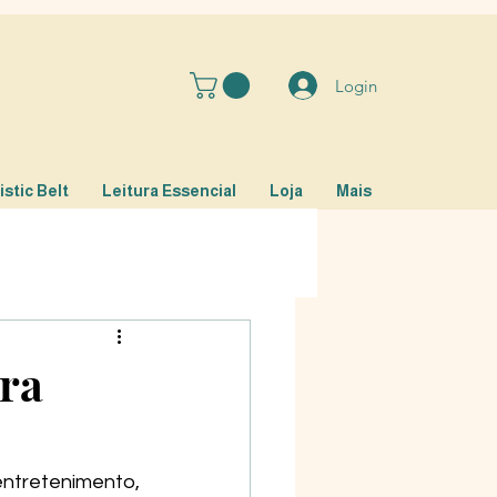
Login
stic Belt
Leitura Essencial
Loja
Mais
ra
ntretenimento, 