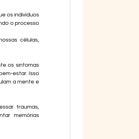
 os indivíduos 
ndo o processo 
ossas células, 
te os sintomas 
em-estar. Isso 
ulam a mente e 
ssar traumas, 
ntar memórias 