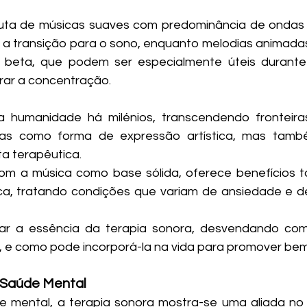
uta de músicas suaves com predominância de ondas d
ar a transição para o sono, enquanto melodias animadas
 beta, que podem ser especialmente úteis durante 
rar a concentração.
 humanidade há milénios, transcendendo fronteiras 
as como forma de expressão artística, mas tamb
a terapêutica. 
om a música como base sólida, oferece benefícios ta
ica, tratando condições que variam de ansiedade e d
ar a essência da terapia sonora, desvendando como
 e como pode incorporá-la na vida para promover bem
 Saúde Mental
mental, a terapia sonora mostra-se uma aliada no 