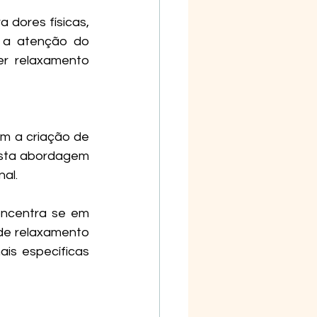
dores físicas, 
 a atenção do 
r relaxamento 
om a criação de 
Esta abordagem 
al.
oncentra se em 
de relaxamento 
is específicas 