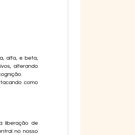
 alfa, e beta, 
vos, alterando 
ognição. 
stacando como 
 liberação de 
tral no nosso 