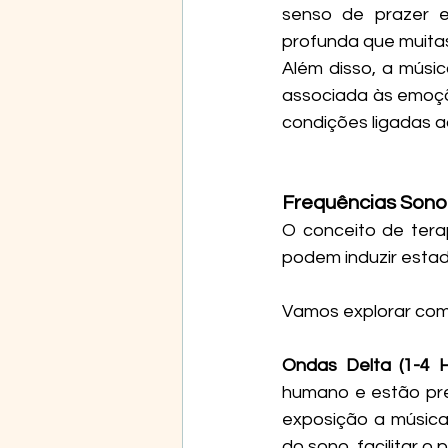
senso de prazer 
profunda que muita
Além disso, a músic
associada às emoçõe
condições ligadas a
Frequências Sonor
O conceito de terap
podem induzir estad
Vamos explorar como
Ondas Delta (1-4 H
humano e estão pr
exposição a música
do sono, facilitar o