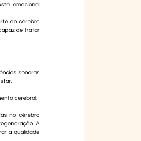
ta emocional 
rte do cérebro 
apaz de tratar 
ências sonoras 
tar. 
mento cerebral:
as no cérebro 
egeneração. A 
ar a qualidade 