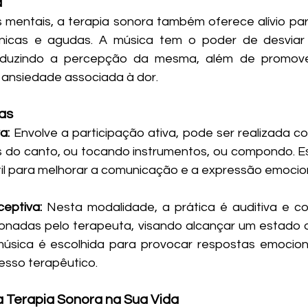
a
 mentais, a terapia sonora também oferece alívio para 
rónicas e agudas. A música tem o poder de desviar
eduzindo a percepção da mesma, além de promove
a ansiedade associada à dor.
as
a:
 Envolve a participação ativa, pode ser realizada c
és do canto, ou tocando instrumentos, ou compondo. 
til para melhorar a comunicação e a expressão emocion
eptiva:
 Nesta modalidade, a prática é auditiva e c
ionadas pelo terapeuta, visando alcançar um estado 
música é escolhida para provocar respostas emociona
cesso terapêutico.
 Terapia Sonora na Sua Vida