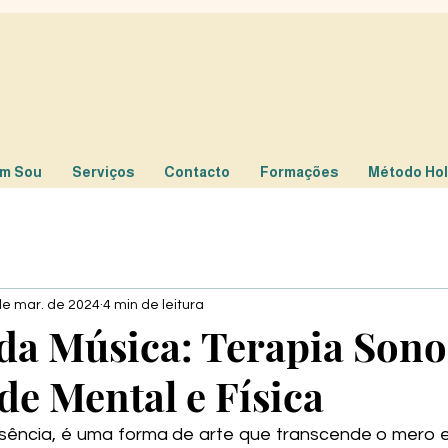
m Sou
Serviços
Contacto
Formações
Método Holi
de mar. de 2024
4 min de leitura
da Música: Terapia Sono
de Mental e Física
sência, é uma forma de arte que transcende o mero e