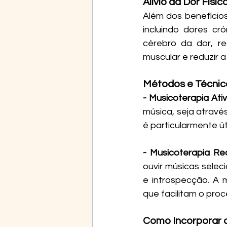
Alívio da Dor Físic
Além dos benefícios
incluindo dores c
cérebro da dor, r
muscular e reduzir 
Métodos e Técnic
- Musicoterapia Ativ
música, seja atrav
é particularmente ú
- Musicoterapia Rec
ouvir músicas selec
e introspecção. A 
que facilitam o pro
Como Incorporar a