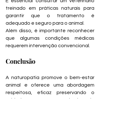
É essencial consultar um veterinário 
treinado em práticas naturais para 
garantir que o tratamento é 
adequado e seguro para o animal. 
Além disso, é importante reconhecer 
que algumas condições médicas 
requerem intervenção convencional.
Conclusão
A naturopatia promove o bem-estar 
animal e oferece uma abordagem 
respeitosa, eficaz preservando o 
cuidado com os animais de 
estimação. Promove a saúde através 
de métodos naturais e minimiza a 
dependência de tratamentos mais 
evasivos. 
Ao escolher essa via, os donos 