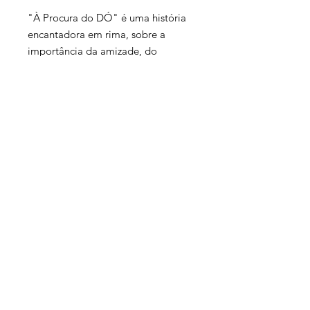
"À Procura do DÓ" é uma história
encantadora em rima, sobre a
importância da amizade, do
trabalho em equipa e da aceitação
da nossa própria essência.
Com magia e um toque de humor,
esta história vai encantar tanto
crianças como adultos, mostrando
que cada um de nós tem algo único
para contribuir, e que, em união,
podemos criar a melodia mais
bonita da vida.
Sandra M.Bonito
| bonitormsandra@gmail.com