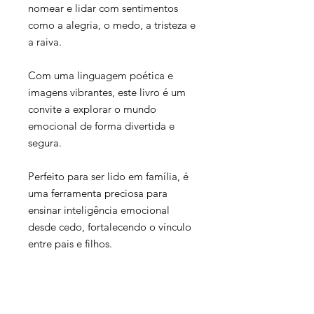
nomear e lidar com sentimentos
como a alegria, o medo, a tristeza e
a raiva.
Com uma linguagem poética e
imagens vibrantes, este livro é um
convite a explorar o mundo
emocional de forma divertida e
segura.
Perfeito para ser lido em família, é
uma ferramenta preciosa para
ensinar inteligência emocional
desde cedo, fortalecendo o vínculo
entre pais e filhos.
Porque cuidar das emoções é como
cuidar de um jardim: quanto mais
atenção lhe damos, mais bonito ele