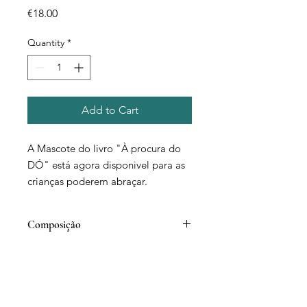
Price
€18.00
Quantity
*
Add to Cart
A Mascote do livro "À procura do
DÓ" está agora disponivel para as
crianças poderem abraçar.
Composição
Sarja -
65% - poliester
35% - algodão