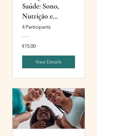
Saúde: Sono,
Nutrição e
Exercício Físico
4 Participants
€15.00
View Details