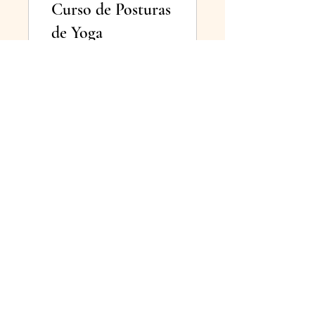
Curso de Posturas
de Yoga
€77.77
View Details
Desafio de 30 dias