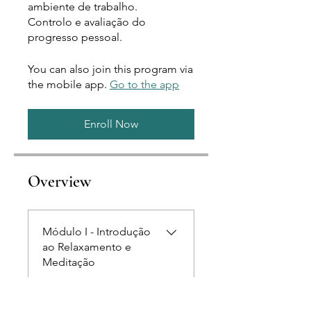
ambiente de trabalho.
Controlo e avaliação do
You can also join this program via
the mobile app.
Go to the app
Enroll Now
Overview
Módulo I - Introdução
ao Relaxamento e
Meditação
.
7 steps