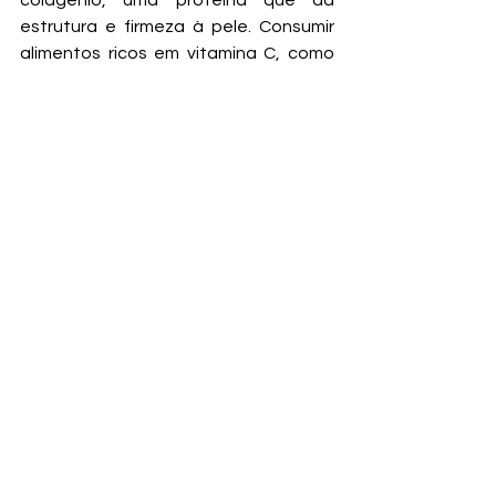
colagénio, uma proteína que dá 
estrutura e firmeza à pele. Consumir 
alimentos ricos em vitamina C, como 
laranja, morango, kiwi e pimentão, 
ajuda a manter a pele firme e a 
combater os sinais de 
envelhecimento causados pela 
exposição solar.
Proteger a pele do sol não depende 
apenas do uso de protetor solar; a 
alimentação também desempenha 
um papel crucial. 
Incluir esses alimentos na sua dieta 
pode ajudar a manter a pele 
protegida contra os danos solares e 
prolongar o bronzeado, além de 
promover uma pele saudável e 